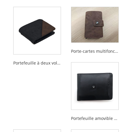
Porte-cartes multifonctionnel de blocage Rfid pour hommes, dernière conception
Portefeuille à deux volets en polyuréthane pour hommes
Portefeuille amovible des portefeuilles insérés pour les hommes