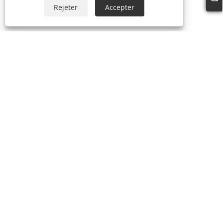
Rejeter
Accepter
+86-574-87241335
inquiry@hengmingnb.com
Copyright © 2024 Ningbo HengMing Industiral and Trading Co.,
Ltd. Tous droits réservés.