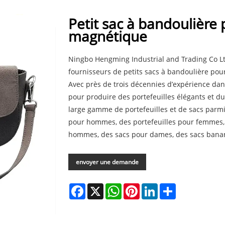
Petit sac à bandoulièr
magnétique
Ningbo Hengming Industrial and Trading Co Ltd
fournisseurs de petits sacs à bandoulière p
Avec près de trois décennies d’expérience da
pour produire des portefeuilles élégants et d
large gamme de portefeuilles et de sacs parmi
pour hommes, des portefeuilles pour femmes, d
hommes, des sacs pour dames, des sacs banane
envoyer une demande
Facebook
X
WhatsApp
Pinterest
LinkedIn
Share