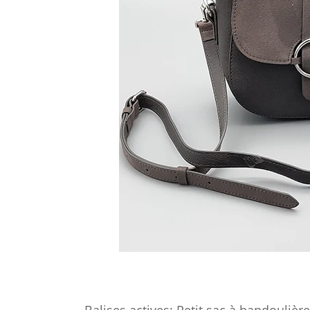
Balises actives: Petit sac à bandouliè