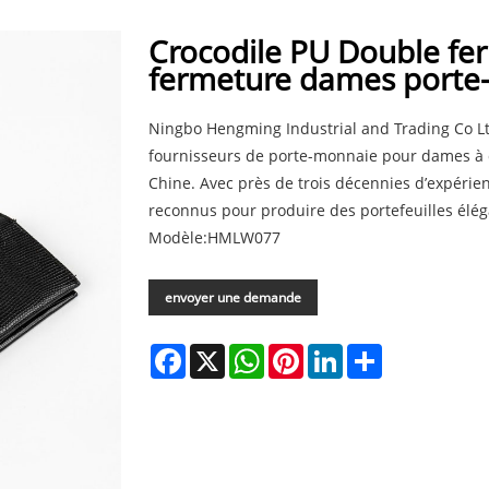
Crocodile PU Double fer
fermeture dames porte
Ningbo Hengming Industrial and Trading Co Ltd
fournisseurs de porte-monnaie pour dames à d
Chine. Avec près de trois décennies d’expérie
reconnus pour produire des portefeuilles élég
Modèle:HMLW077
envoyer une demande
Facebook
X
WhatsApp
Pinterest
LinkedIn
Share