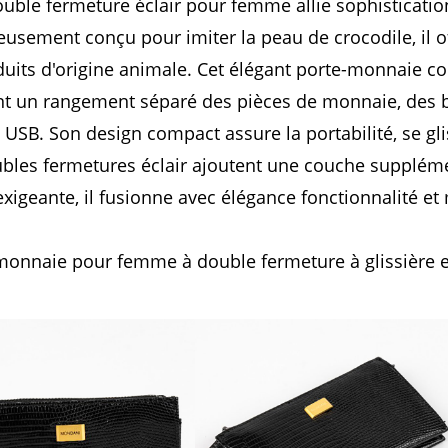
ble fermeture éclair pour femme allie sophistication
usement conçu pour imiter la peau de crocodile, il o
roduits d'origine animale. Cet élégant porte-monnai
nt un rangement séparé des pièces de monnaie, des bil
 USB. Son design compact assure la portabilité, se g
bles fermetures éclair ajoutent une couche suppléme
igeante, il fusionne avec élégance fonctionnalité et
-monnaie pour femme à double fermeture à glissière e